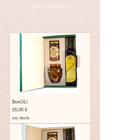
Spezialitäte
n.
BoxOLi
Preis
25,00 €
inkl. MwSt.