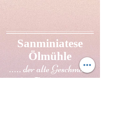
Sanminiatese
Ölmühle
der alte Geschmack
.....
der Tradition
......