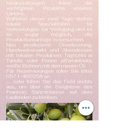
Veranstaltungen feiern die
wichtigsten Produkte unseres
Landes.
Während dieser zwei Tage stehen
lokale Spezialitäten für
Verkostungen zur Verfügung
und es
ist sogar möglich, die
Produktionsanlage zu besuchen.
Neu produzierte Ölverkostung,
Handwerksmarkt und Abendessen
mit lokalen Produkten: Tagliolini al
Tartufo oder Penne all'arrabbiata,
weiße Bohnen mit dem neuen Öl.
Für Reservierungen rufen Sie bitte
0571-460258
an
..... oder füllen Sie das Feld rechts
aus, um über die Ereignisse des
Frantoio Sanminiatese auf dem
Laufenden zu bleiben.